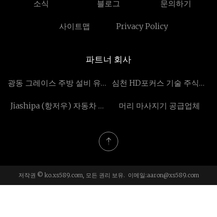
소식
블로그
문의하기
사이트맵
Privacy Policy
파트너 회사
광동 그레이스 주방 설비 유한
심천 HD포커스 기술 주식회
공사
사 주식회사
Jiashipa (항저우) 자동차 기
머리 마사지기 공급업체
술 유한 회사
저작권 © ko.xs589.com, 모든 권리 보유. 이메일:
aaron@xs589.com